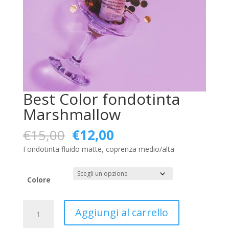
Best Color fondotinta
Marshmallow
Il
Il
€
15,00
€
12,00
prezzo
prezzo
Fondotinta fluido matte, coprenza medio/alta
originale
attuale
era:
è:
€15,00.
€12,00.
Colore
Best
Aggiungi al carrello
Color
fondotinta