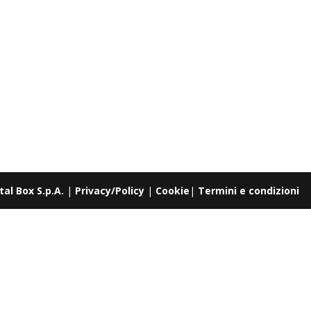
tal Box S.p.A.
|
Privacy/Policy
|
Cookie
|
Termini e condizioni