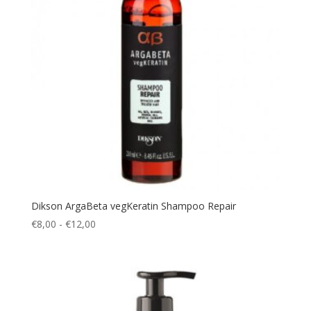
Dikson ArgaBeta vegKeratin Shampoo Repair
Fascia
€
8,00
-
€
12,00
di
prezzo:
da
€8,00
a