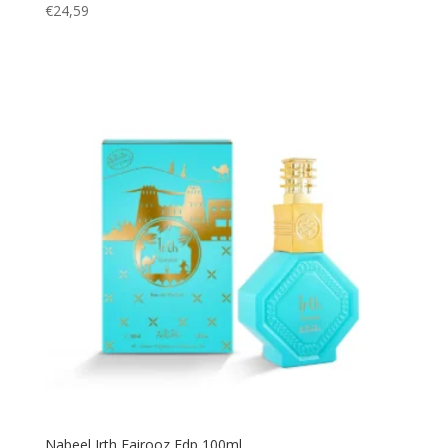
€
24,59
Nabeel Irth Fairooz Edp 100ml