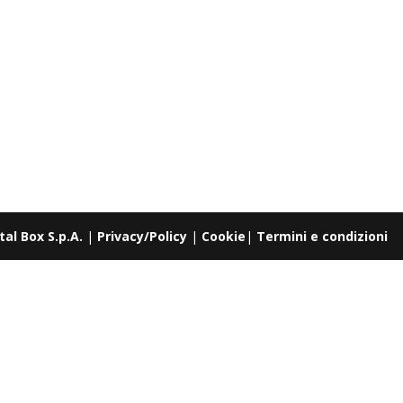
tal Box S.p.A.
|
Privacy/Policy
|
Cookie
|
Termini e condizioni