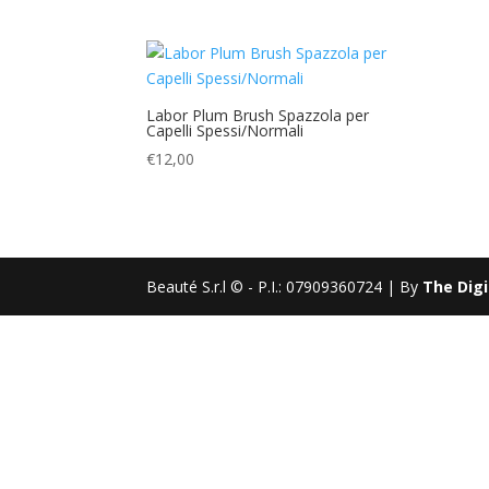
Labor Plum Brush Spazzola per
Capelli Spessi/Normali
€
12,00
Beauté S.r.l © - P.I.: 07909360724 | By
The Digi