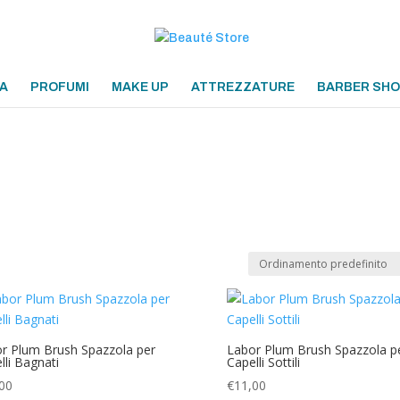
A
PROFUMI
MAKE UP
ATTREZZATURE
BARBER SH
r Plum Brush Spazzola per
Labor Plum Brush Spazzola p
lli Bagnati
Capelli Sottili
00
€
11,00