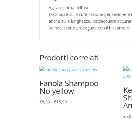
Uso:
Agitare prima dell’uso.
Distribuire sulla cute sezione per sezione e
anche sulle lunghezze. Risciacquare accurata
Se necessario proseguire con il balsamo o 
Prodotti correlati
Fanola Shampoo
Ke
No yellow
S
Fascia
€
8,90
-
€
15,90
An
di
prezzo:
€
5,8
da
€8,90