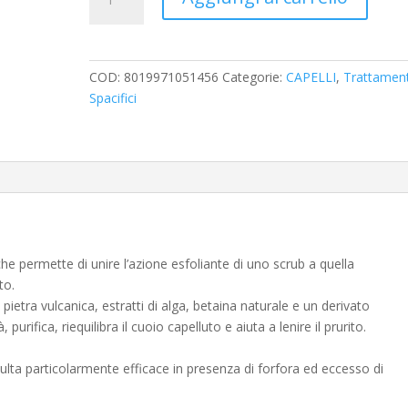
H
Shampoo
Scrub
per
COD:
8019971051456
Categorie:
CAPELLI
,
Trattament
tutti
Spacifici
i
tipi
di
capelli
150
ml
quantità
e permette di unire l’azione esfoliante di uno scrub a quella
to.
 pietra vulcanica, estratti di alga, betaina naturale e un derivato
urifica, riequilibra il cuoio capelluto e aiuta a lenire il prurito.
, risulta particolarmente efficace in presenza di forfora ed eccesso di