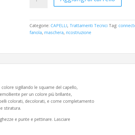
Fiber
Fix
Bond
Connector
Categorie:
CAPELLI
,
Trattamenti Tecnici
Tag:
connect
N.2
fanola
,
maschera
,
ricostruzione
Crema
Sigillante
1000ml
quantità
l colore sigillando le squame del capello,
emolliente per un colore più brillante,
pelli colorati, decolorati, e come completamento
e stiratura.
unghezze e punte e pettinare. Lasciare