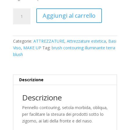
Bellaoggi
Aggiungi al carrello
-
pennello
contouring
n.
Categorie:
ATTREZZATURE
,
Attrezzature estetica
,
Basi
077
Viso
,
MAKE UP
Tag:
brush contouring illuminante terra
quantità
blush
Descrizione
Descrizione
Pennello contouring, setola morbida, obliqua,
per facilitare la stesura dei prodotti sotto lo
zigomo, ai lati della fronte e del naso.