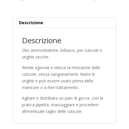
oil
olio
per
cuticole
Descrizione
10ml
quantità
Descrizione
Olio ammorbidente, bifasico, per cuticole e
unghie secche.
Rende agevole e veloce la rimozione delle
cuticole, senza sanguinamenti. Nutre le
unghie e può essere usato prima della
manicure o a fine trattamento.
Agitare e distribuire un paio di gocce, con la
pratica pipetta, massaggiare e procedere
all’eventuale taglio delle cuticole.