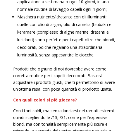
applicazione a settimana o ogni 10 giorni, in una
normale routine di lavaggio capelli ogni 4 giorni;
Maschera nutriente/idratante con oli illuminanti:
quelle con olio di argan, olio di camelia (tsubaki) e
keramare (complesso di alghe marine idratanti e
lucidanti) sono perfette per i capelli oltre che biondi,
decolorati, poiché regalano una straordinaria
luminosità, senza appesantire le ciocche.
Prodotti che ognuno di noi dovrebbe avere come
corretta routine per i capelli decolorati. Basterà
acquistare i prodotti giusti, che ti permettono di avere
un’ottima resa, con poca quantità di prodotto usata.
Con quali colori si piò giocare?
Con i toni caldi, ma senza lanciarsi nei ramati estremi,
quindi scegliendo le /13, /31, come per l’expensive
blond, ma con tonalità semplicemente più scure e
mixando, a seconda del vostro pigmento naturale a