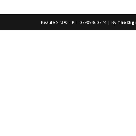
Beauté S.r.l © - P.I.: 07909360724 | By
The Digi