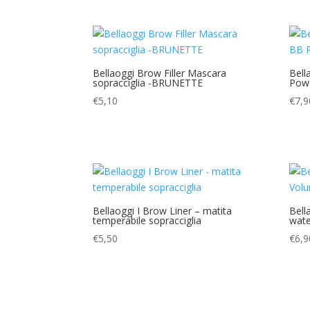
Bellaoggi Brow Filler Mascara
Bell
sopracciglia -BRUNETTE
Pow
€
5,10
€
7,9
Bellaoggi I Brow Liner – matita
Bell
temperabile sopracciglia
wate
€
5,50
€
6,9