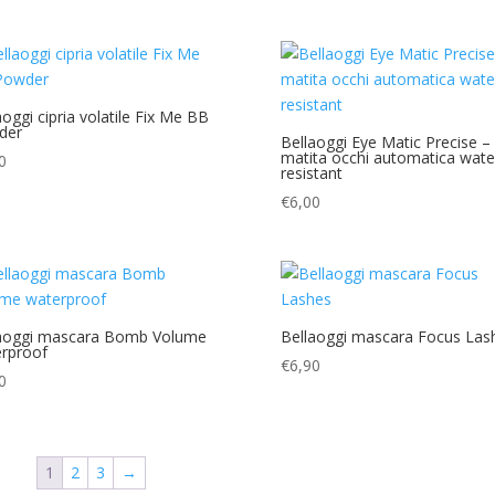
aoggi cipria volatile Fix Me BB
der
Bellaoggi Eye Matic Precise –
matita occhi automatica wate
0
resistant
€
6,00
aoggi mascara Bomb Volume
Bellaoggi mascara Focus Las
rproof
€
6,90
0
1
2
3
→