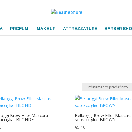
A
PROFUMI
MAKE UP
ATTREZZATURE
BARBER SH
aoggi Brow Filler Mascara
Bellaoggi Brow Filler Mascara
acciglia -BLONDE
sopracciglia -BROWN
0
€
5,10