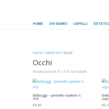
HOME
CHI SIAMO
CAPELLI
ESTETIC
Home
/
MAKE UP
/ Occhi
Occhi
Visualizzazione di 1-9 di 26 risultati
Bellaoggi – pennello eyeliner n.
Bell
418
sopr
€
4,90
€
5,1